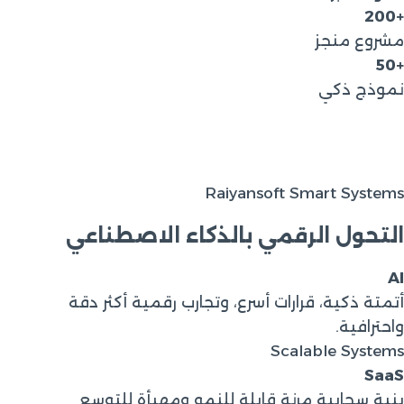
+200
مشروع منجز
+50
نموذج ذكي
Raiyansoft Smart Systems
التحول الرقمي بالذكاء الاصطناعي
AI
أتمتة ذكية، قرارات أسرع، وتجارب رقمية أكثر دقة
واحترافية.
Scalable Systems
SaaS
بنية سحابية مرنة قابلة للنمو ومهيأة للتوسع