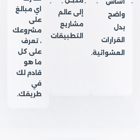
مدخل
أساس
اي مبالغ
إلى عالم
واضح
على
مشاريع
بدل
مشروعك
التطبيقات
القرارات
، تعرف
على كل
العشوائية.
ما هو
قادم لك
في
طريقك.