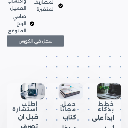
واكتساب
المصاريف
العميل
المتغيرة
صافي
الربح
المتوقع
سجل في الكورس
خطط
حمل
اطلب
بذكاء
مجاناً
استشارة
قبل ان
كتاب
ابدأ على
تصرف