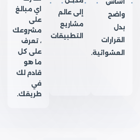
مدخل
أساس
اي مبالغ
إلى عالم
واضح
على
مشاريع
بدل
مشروعك
التطبيقات
القرارات
، تعرف
على كل
العشوائية.
ما هو
قادم لك
في
طريقك.