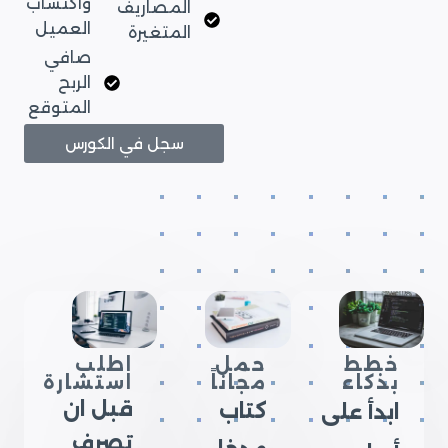
واكتساب
المصاريف
العميل
المتغيرة
صافي
الربح
المتوقع
سجل في الكورس
خطط
حمل
اطلب
بذكاء
مجاناً
استشارة
قبل ان
كتاب
ابدأ على
تصرف