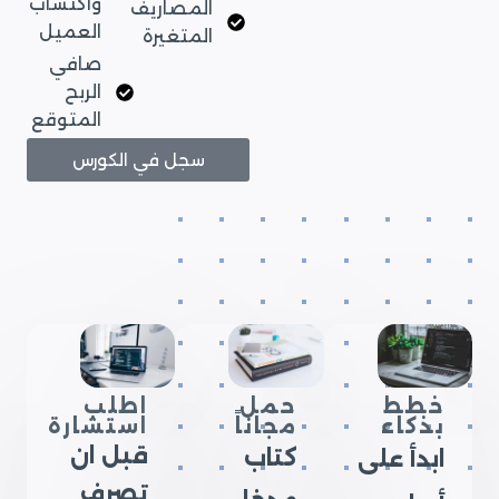
واكتساب
المصاريف
العميل
المتغيرة
صافي
الربح
المتوقع
سجل في الكورس
خطط
حمل
اطلب
بذكاء
مجاناً
استشارة
قبل ان
كتاب
ابدأ على
تصرف