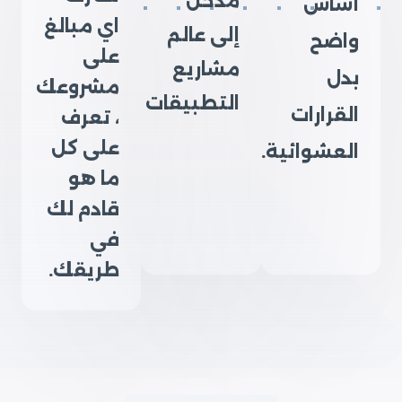
مدخل
أساس
اي مبالغ
إلى عالم
واضح
على
مشاريع
بدل
مشروعك
التطبيقات
القرارات
، تعرف
على كل
العشوائية.
ما هو
قادم لك
في
طريقك.