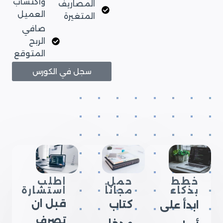
واكتساب
المصاريف
العميل
المتغيرة
صافي
الربح
المتوقع
سجل في الكورس
خطط
حمل
اطلب
بذكاء
مجاناً
استشارة
قبل ان
كتاب
ابدأ على
تصرف