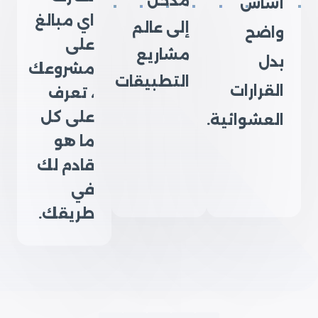
مدخل
أساس
اي مبالغ
إلى عالم
واضح
على
مشاريع
بدل
مشروعك
التطبيقات
القرارات
، تعرف
على كل
العشوائية.
ما هو
قادم لك
في
طريقك.