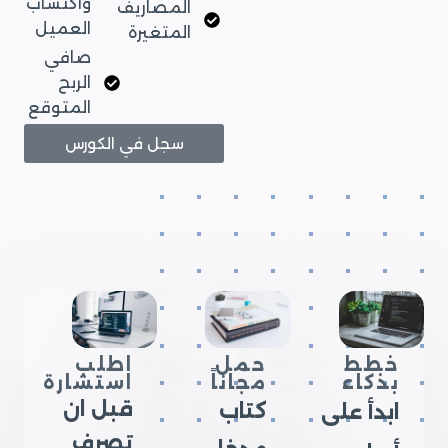
واكتساب
المصاريف
العميل
المتغيرة
صافي
الربح
المتوقع
سجل في الكورس
خطط
حمل
اطلب
بذكاء
مجاناً
استشارة
قبل ان
كتاب
ابدأ على
تصرف