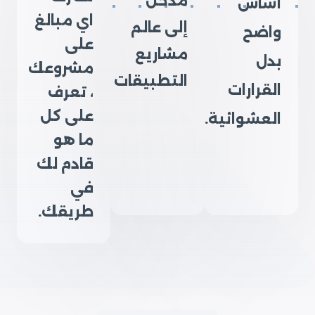
مدخل
أساس
اي مبالغ
إلى عالم
واضح
على
مشاريع
بدل
مشروعك
التطبيقات
القرارات
، تعرف
على كل
العشوائية.
ما هو
قادم لك
في
طريقك.