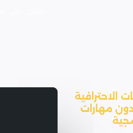
خدماتي
عنّي
ال
 الاحترافية
دون مهارات
جية