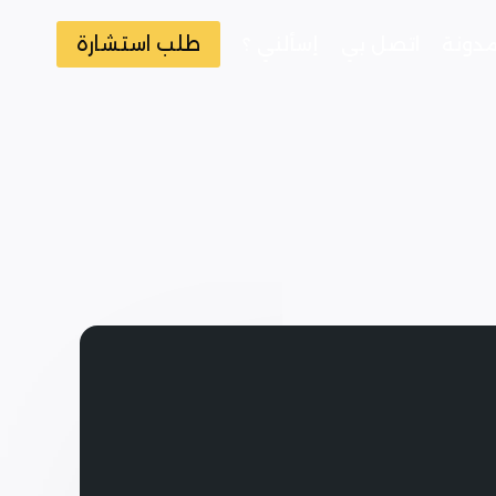
طلب استشارة
مدونة
اتصل بي
إسألني ؟