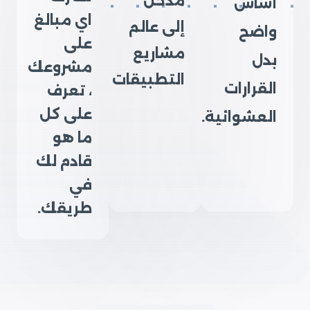
مدخل
أساس
اي مبالغ
إلى عالم
واضح
على
مشاريع
بدل
مشروعك
التطبيقات
القرارات
، تعرف
على كل
العشوائية.
ما هو
قادم لك
في
طريقك.