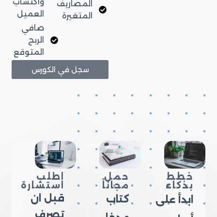
واكتساب
المصاريف
العميل
المتغيرة
صافي
الربح
المتوقع
سجل في الكورس
خطط
حمل
اطلب
بذكاء
مجاناً
استشارة
قبل ان
كتاب
ابدأ على
تصرف