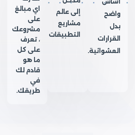
مدخل
أساس
اي مبالغ
إلى عالم
واضح
على
مشاريع
بدل
مشروعك
التطبيقات
القرارات
، تعرف
على كل
العشوائية.
ما هو
قادم لك
في
طريقك.