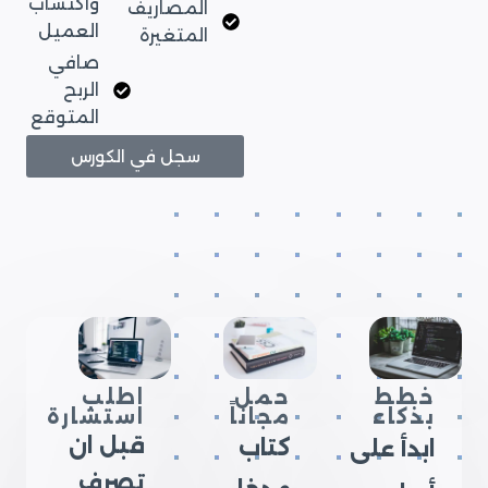
واكتساب
المصاريف
العميل
المتغيرة
صافي
الربح
المتوقع
سجل في الكورس
خطط
حمل
اطلب
بذكاء
مجاناً
استشارة
قبل ان
كتاب
ابدأ على
تصرف