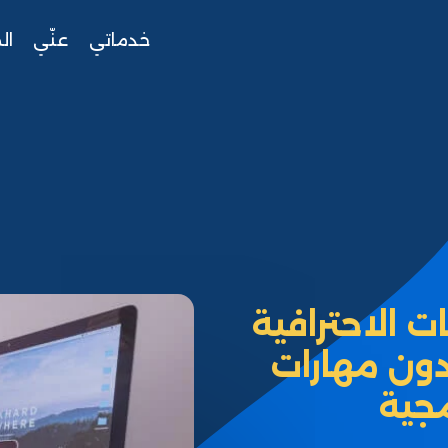
خدماتي
عنّي
ال
 الاحترافية
دون مهارات
جية