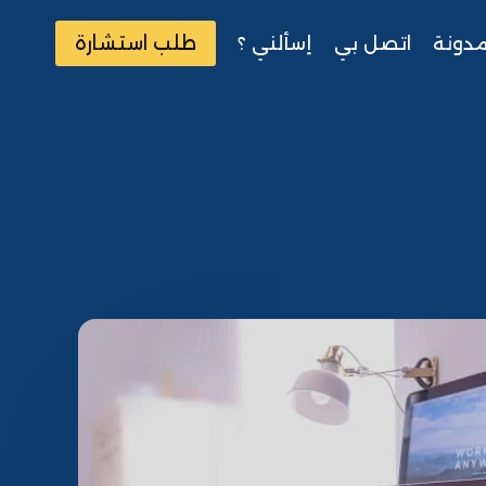
طلب استشارة
مدونة
اتصل بي
إسألني ؟