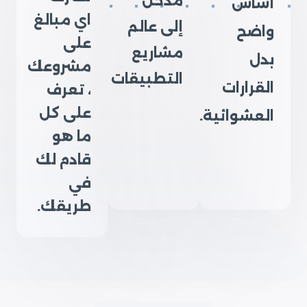
مدخل
أساس
اي مبالغ
إلى عالم
واضح
على
مشاريع
بدل
مشروعك
التطبيقات
القرارات
، تعرف
على كل
العشوائية.
ما هو
قادم لك
في
طريقك.