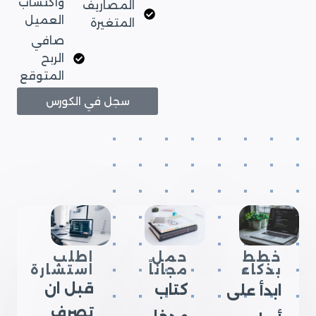
واكتساب
المصاريف
العميل
المتغيرة
صافي
الربح
المتوقع
سجل في الكورس
خطط
حمل
اطلب
بذكاء
مجاناً
استشارة
قبل ان
كتاب
ابدأ على
تصرف