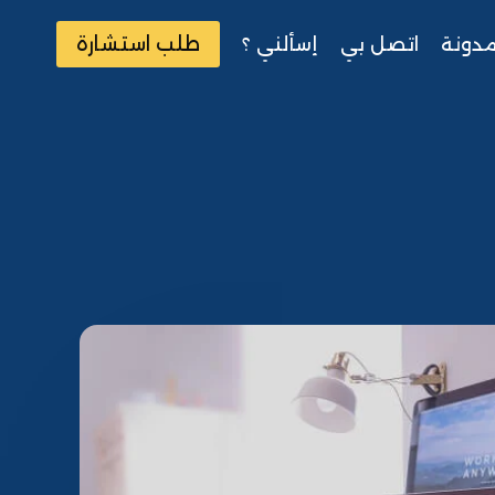
طلب استشارة
مدونة
اتصل بي
إسألني ؟