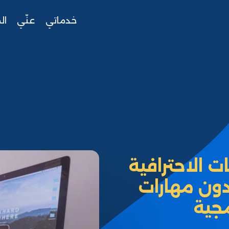
خدماتي
عنّي
ال
 الاحترافية
دون مهارات
جية