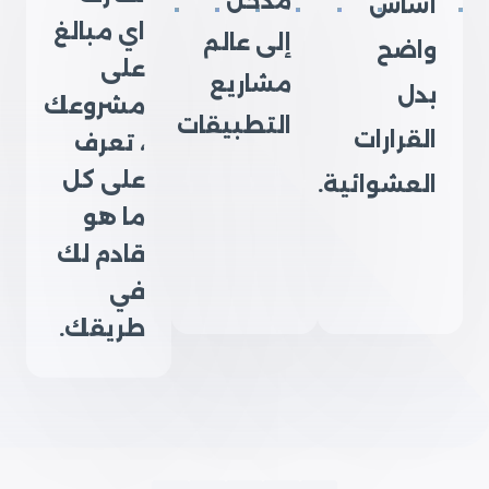
مدخل
أساس
اي مبالغ
إلى عالم
واضح
على
مشاريع
بدل
مشروعك
التطبيقات
القرارات
، تعرف
على كل
العشوائية.
ما هو
قادم لك
في
طريقك.