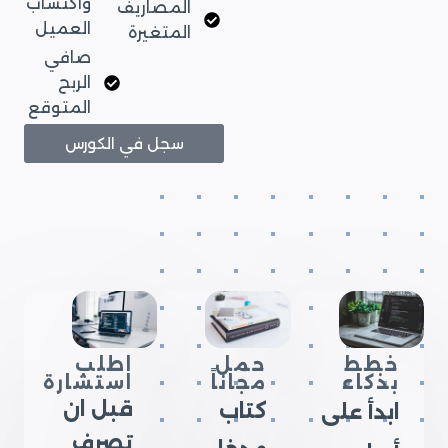
واكتساب
المصاريف
العميل
المتغيرة
صافي
الربح
المتوقع
سجل في الكورس
خطط
حمل
اطلب
بذكاء
مجاناً
استشارة
قبل ان
كتاب
ابدأ على
تصرف