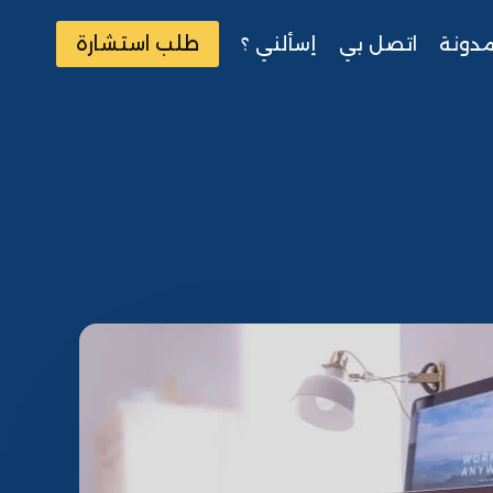
طلب استشارة
مدونة
اتصل بي
إسألني ؟