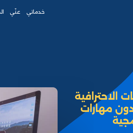
خدماتي
عنّي
ال
 الاحترافية
دون مهارات
جية