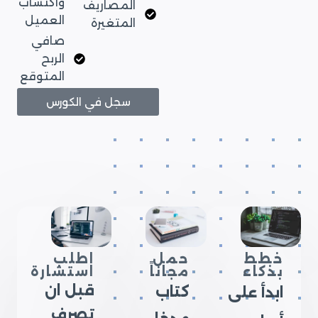
واكتساب
المصاريف
العميل
المتغيرة
صافي
الربح
المتوقع
سجل في الكورس
خطط
حمل
اطلب
بذكاء
مجاناً
استشارة
قبل ان
كتاب
ابدأ على
تصرف