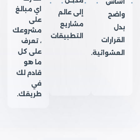
مدخل
أساس
اي مبالغ
إلى عالم
واضح
على
مشاريع
بدل
مشروعك
التطبيقات
القرارات
، تعرف
على كل
العشوائية.
ما هو
قادم لك
في
طريقك.