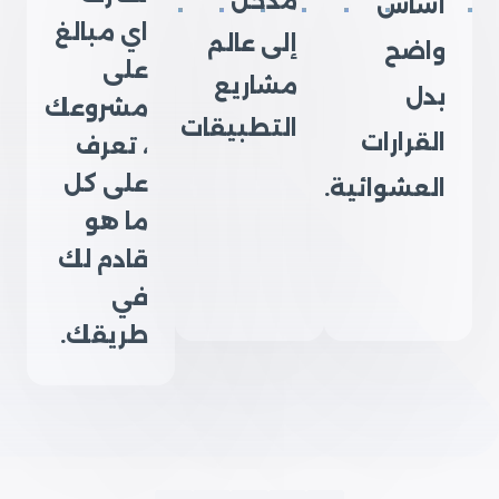
مدخل
أساس
اي مبالغ
إلى عالم
واضح
على
مشاريع
بدل
مشروعك
التطبيقات
القرارات
، تعرف
على كل
العشوائية.
ما هو
قادم لك
في
طريقك.