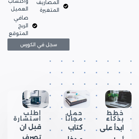
واكتساب
المصاريف
العميل
المتغيرة
صافي
الربح
المتوقع
سجل في الكورس
خطط
حمل
اطلب
بذكاء
مجاناً
استشارة
قبل ان
كتاب
ابدأ على
تصرف