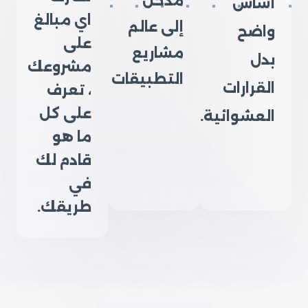
مدخل
أساس
اي مبالغ
إلى عالم
واضح
على
مشاريع
بدل
مشروعك
التطبيقات
القرارات
، تعرف
على كل
العشوائية.
ما هو
قادم لك
في
طريقك.