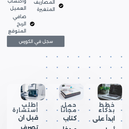
واكتساب
المصاريف
العميل
المتغيرة
صافي
الربح
المتوقع
سجل في الكورس
خطط
حمل
اطلب
بذكاء
مجاناً
استشارة
قبل ان
كتاب
ابدأ على
تصرف