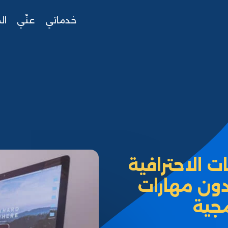
خدماتي
عنّي
ال
 الاحترافية
دون مهارات
جية