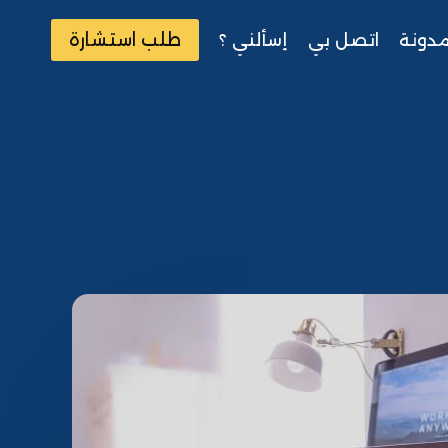
طلب استشارة
مدونة
اتصل بي
إسألني ؟