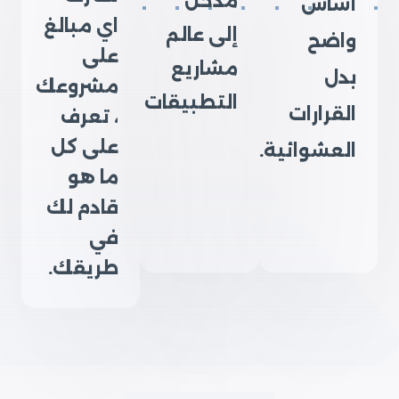
مدخل
أساس
اي مبالغ
إلى عالم
واضح
على
مشاريع
بدل
مشروعك
التطبيقات
القرارات
، تعرف
على كل
العشوائية.
ما هو
قادم لك
في
طريقك.