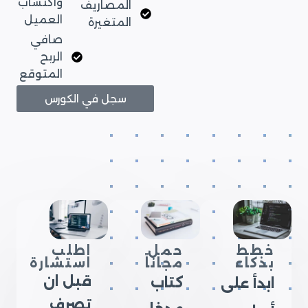
واكتساب
المصاريف
العميل
المتغيرة
صافي
الربح
المتوقع
سجل في الكورس
خطط
حمل
اطلب
بذكاء
مجاناً
استشارة
قبل ان
كتاب
ابدأ على
تصرف