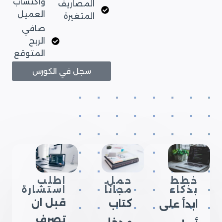
واكتساب
المصاريف
العميل
المتغيرة
صافي
الربح
المتوقع
سجل في الكورس
خطط
حمل
اطلب
بذكاء
مجاناً
استشارة
قبل ان
كتاب
ابدأ على
تصرف