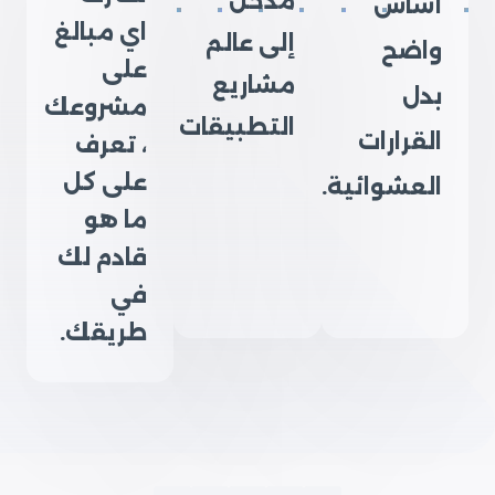
مدخل
أساس
اي مبالغ
إلى عالم
واضح
على
مشاريع
بدل
مشروعك
التطبيقات
القرارات
، تعرف
على كل
العشوائية.
ما هو
قادم لك
في
طريقك.