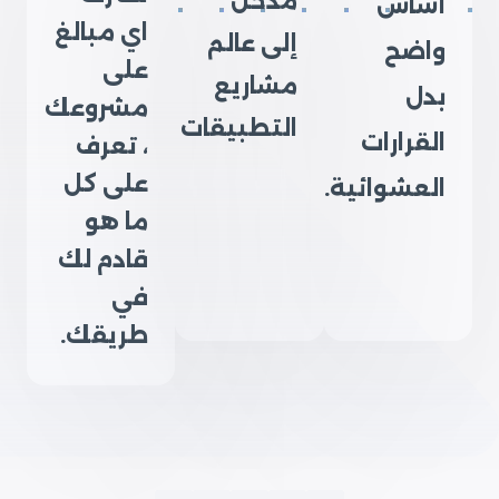
مدخل
أساس
اي مبالغ
إلى عالم
واضح
على
مشاريع
بدل
مشروعك
التطبيقات
القرارات
، تعرف
على كل
العشوائية.
ما هو
قادم لك
في
طريقك.