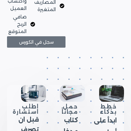
واكتساب
المصاريف
العميل
المتغيرة
صافي
الربح
المتوقع
سجل في الكورس
خطط
حمل
اطلب
بذكاء
مجاناً
استشارة
قبل ان
كتاب
ابدأ على
تصرف