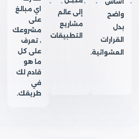
مدخل
أساس
اي مبالغ
إلى عالم
واضح
على
مشاريع
بدل
مشروعك
التطبيقات
القرارات
، تعرف
على كل
العشوائية.
ما هو
قادم لك
في
طريقك.