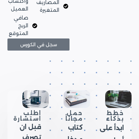
واكتساب
المصاريف
العميل
المتغيرة
صافي
الربح
المتوقع
سجل في الكورس
خطط
حمل
اطلب
بذكاء
مجاناً
استشارة
قبل ان
كتاب
ابدأ على
تصرف