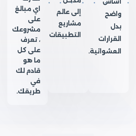
مدخل
أساس
اي مبالغ
إلى عالم
واضح
على
مشاريع
بدل
مشروعك
التطبيقات
القرارات
، تعرف
على كل
العشوائية.
ما هو
قادم لك
في
طريقك.