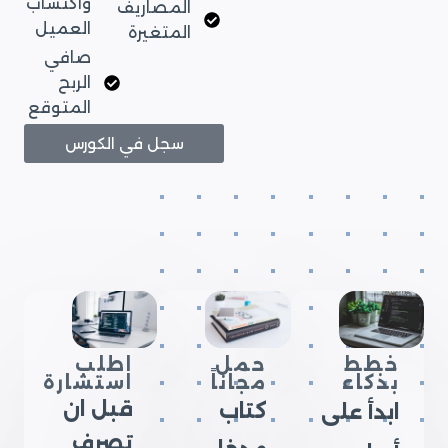
واكتساب
المصاريف
العميل
المتغيرة
صافي
الربح
المتوقع
سجل في الكورس
خطط
حمل
اطلب
بذكاء
مجاناً
استشارة
قبل ان
كتاب
ابدأ على
تصرف