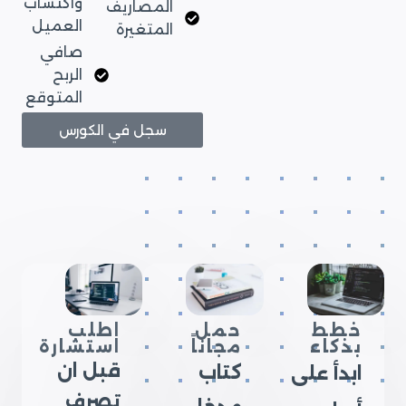
واكتساب
المصاريف
العميل
المتغيرة
صافي
الربح
المتوقع
سجل في الكورس
خطط
حمل
اطلب
بذكاء
مجاناً
استشارة
قبل ان
كتاب
ابدأ على
تصرف