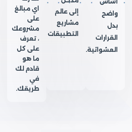
مدخل
أساس
اي مبالغ
إلى عالم
واضح
على
مشاريع
بدل
مشروعك
التطبيقات
القرارات
، تعرف
على كل
العشوائية.
ما هو
قادم لك
في
طريقك.