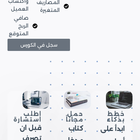
واكتساب
المصاريف
العميل
المتغيرة
صافي
الربح
المتوقع
سجل في الكورس
خطط
حمل
اطلب
بذكاء
مجاناً
استشارة
قبل ان
كتاب
ابدأ على
تصرف