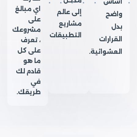
مدخل
أساس
اي مبالغ
إلى عالم
واضح
على
مشاريع
بدل
مشروعك
التطبيقات
القرارات
، تعرف
على كل
العشوائية.
ما هو
قادم لك
في
طريقك.