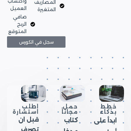
واكتساب
المصاريف
العميل
المتغيرة
صافي
الربح
المتوقع
سجل في الكورس
خطط
حمل
اطلب
بذكاء
مجاناً
استشارة
قبل ان
كتاب
ابدأ على
تصرف