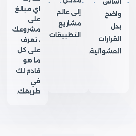
مدخل
أساس
اي مبالغ
إلى عالم
واضح
على
مشاريع
بدل
مشروعك
التطبيقات
القرارات
، تعرف
على كل
العشوائية.
ما هو
قادم لك
في
طريقك.