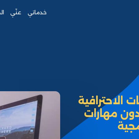
خدماتي
عنّي
ال
 الاحترافية
دون مهارات
جية