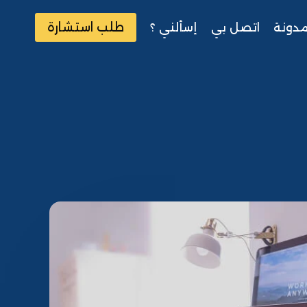
طلب استشارة
مدونة
اتصل بي
إسألني ؟