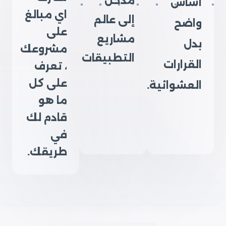
مدخل
أساس
اي مبالغ
إلى عالم
واضح
على
مشاريع
بدل
مشروعك
التطبيقات
القرارات
، تعرف
على كل
العشوائية.
ما هو
قادم لك
في
طريقك.