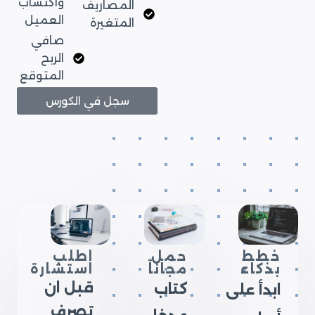
واكتساب
المصاريف
العميل
المتغيرة
صافي
الربح
المتوقع
سجل في الكورس
خطط
حمل
اطلب
بذكاء
مجاناً
استشارة
قبل ان
كتاب
ابدأ على
تصرف