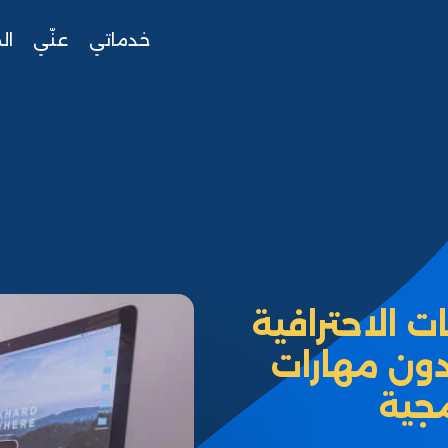
خدماتي
عنّي
ال
 الاحترافية
دون مهارات
جية