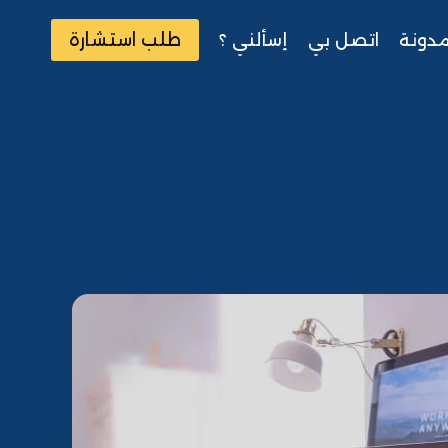
طلب استشارة
مدونة
اتصل بي
إسألني ؟