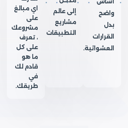
مدخل
أساس
اي مبالغ
إلى عالم
واضح
على
مشاريع
بدل
مشروعك
التطبيقات
القرارات
، تعرف
على كل
العشوائية.
ما هو
قادم لك
في
طريقك.