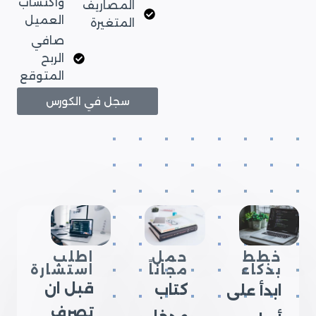
واكتساب
المصاريف
العميل
المتغيرة
صافي
الربح
المتوقع
سجل في الكورس
خطط
حمل
اطلب
بذكاء
مجاناً
استشارة
قبل ان
كتاب
ابدأ على
تصرف