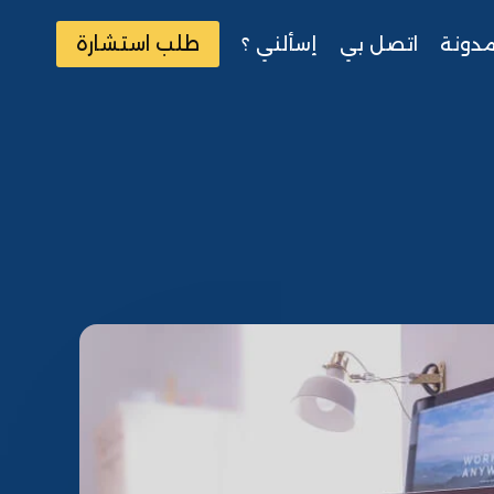
طلب استشارة
مدونة
اتصل بي
إسألني ؟