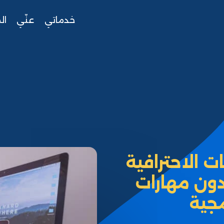
خدماتي
عنّي
ال
 الاحترافية
دون مهارات
جية