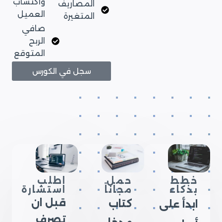
واكتساب
المصاريف
العميل
المتغيرة
صافي
الربح
المتوقع
سجل في الكورس
خطط
حمل
اطلب
بذكاء
مجاناً
استشارة
قبل ان
كتاب
ابدأ على
تصرف