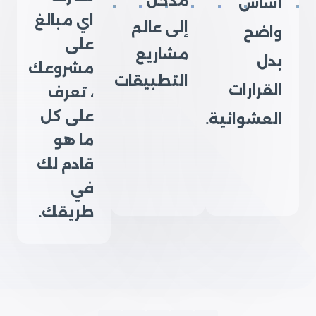
مدخل
أساس
اي مبالغ
إلى عالم
واضح
على
مشاريع
بدل
مشروعك
التطبيقات
القرارات
، تعرف
على كل
العشوائية.
ما هو
قادم لك
في
طريقك.