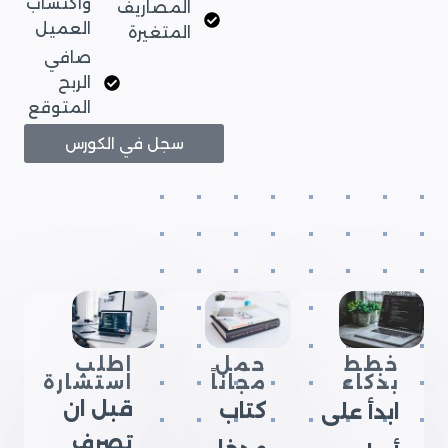
واكتساب
المصاريف
العميل
المتغيرة
صافي
الربح
المتوقع
سجل في الكورس
خطط
حمل
اطلب
بذكاء
مجاناً
استشارة
قبل ان
كتاب
ابدأ على
تصرف