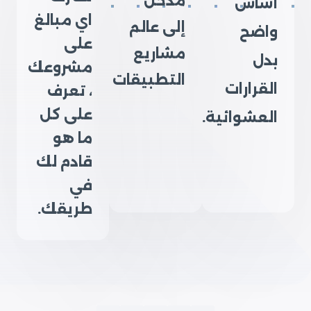
مدخل
أساس
اي مبالغ
إلى عالم
واضح
على
مشاريع
بدل
مشروعك
التطبيقات
القرارات
، تعرف
على كل
العشوائية.
ما هو
قادم لك
في
طريقك.