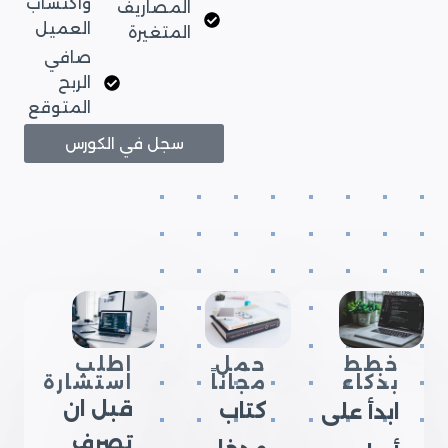
واكتساب
المصاريف
العميل
المتغيرة
صافي
الربح
المتوقع
سجل في الكورس
خطط
حمل
اطلب
بذكاء
مجاناً
استشارة
قبل ان
كتاب
ابدأ على
تصرف