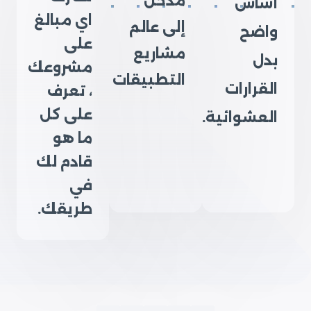
مدخل
أساس
اي مبالغ
إلى عالم
واضح
على
مشاريع
بدل
مشروعك
التطبيقات
القرارات
، تعرف
على كل
العشوائية.
ما هو
قادم لك
في
طريقك.