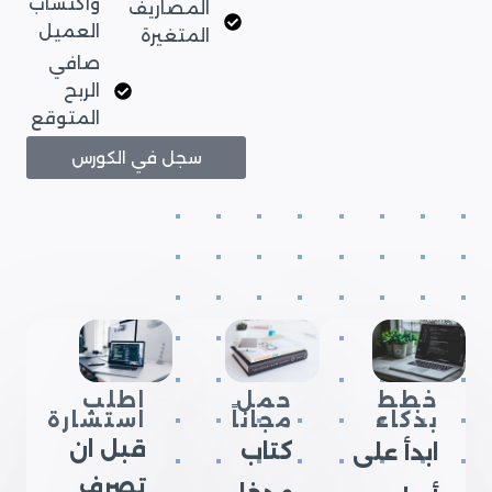
واكتساب
المصاريف
العميل
المتغيرة
صافي
الربح
المتوقع
سجل في الكورس
خطط
حمل
اطلب
بذكاء
مجاناً
استشارة
قبل ان
كتاب
ابدأ على
تصرف