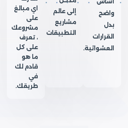
مدخل
أساس
اي مبالغ
إلى عالم
واضح
على
مشاريع
بدل
مشروعك
التطبيقات
القرارات
، تعرف
على كل
العشوائية.
ما هو
قادم لك
في
طريقك.