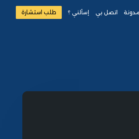
طلب استشارة
مدونة
اتصل بي
إسألني ؟