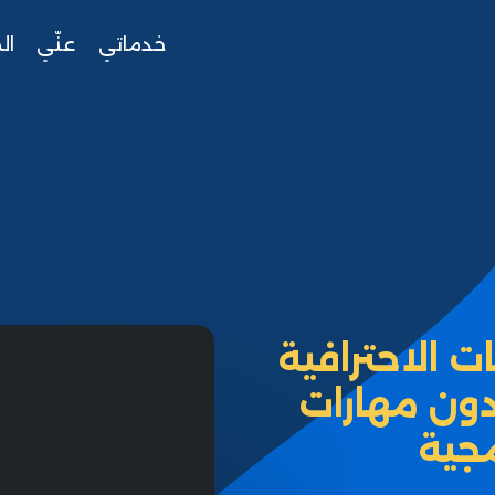
خدماتي
عنّي
ال
 الاحترافية
دون مهارات
جية