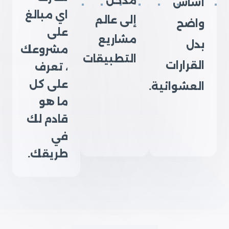
مدخل
أساس
اي مبالغ
إلى عالم
واضح
على
مشاريع
بدل
مشروعك
التطبيقات
القرارات
، تعرف
على كل
العشوائية.
ما هو
قادم لك
في
طريقك.