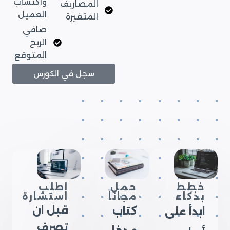
واكتساب
المصاريف
العميل
المتغيرة
صافي
الربح
المتوقع
سجل في الكورس
خطط
حمل
اطلب
بذكاء
مجاناً
استشارة
قبل ان
كتاب
ابدأ على
تصرف