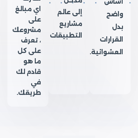
مدخل
أساس
اي مبالغ
إلى عالم
واضح
على
مشاريع
بدل
مشروعك
التطبيقات
القرارات
، تعرف
على كل
العشوائية.
ما هو
قادم لك
في
طريقك.