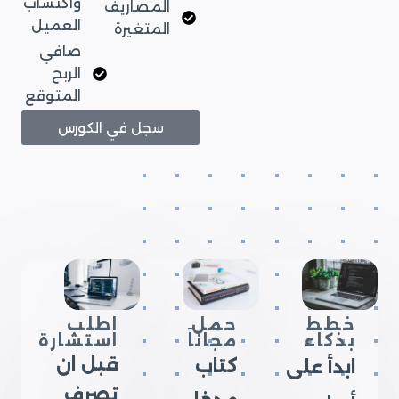
واكتساب
المصاريف
العميل
المتغيرة
صافي
الربح
المتوقع
سجل في الكورس
خطط
حمل
اطلب
بذكاء
مجاناً
استشارة
قبل ان
كتاب
ابدأ على
تصرف