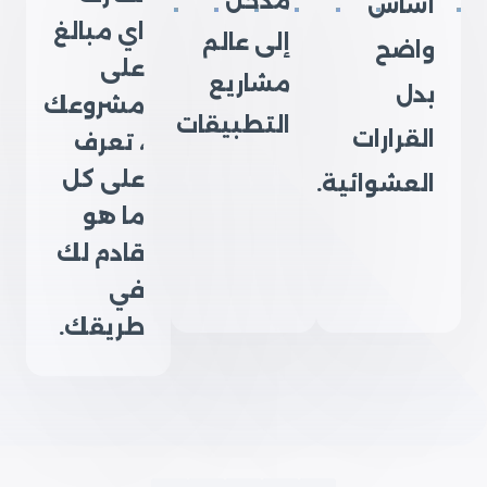
مدخل
أساس
اي مبالغ
إلى عالم
واضح
على
مشاريع
بدل
مشروعك
التطبيقات
القرارات
، تعرف
على كل
العشوائية.
ما هو
قادم لك
في
طريقك.