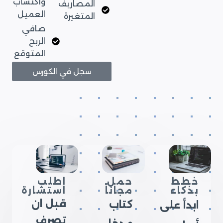
واكتساب
المصاريف
العميل
المتغيرة
صافي
الربح
المتوقع
سجل في الكورس
خطط
حمل
اطلب
بذكاء
مجاناً
استشارة
قبل ان
كتاب
ابدأ على
تصرف