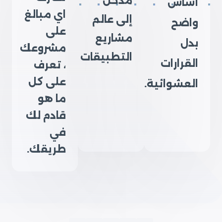
مدخل
أساس
اي مبالغ
إلى عالم
واضح
على
مشاريع
بدل
مشروعك
التطبيقات
القرارات
، تعرف
على كل
العشوائية.
ما هو
قادم لك
في
طريقك.