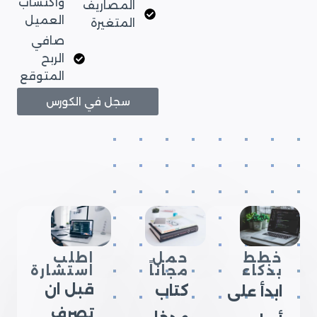
واكتساب
المصاريف
العميل
المتغيرة
صافي
الربح
المتوقع
سجل في الكورس
خطط
حمل
اطلب
بذكاء
مجاناً
استشارة
قبل ان
كتاب
ابدأ على
تصرف