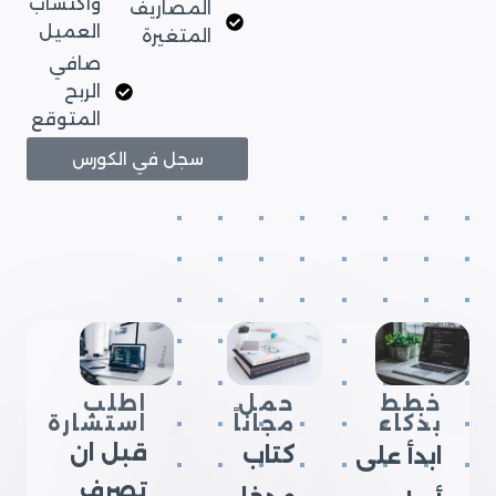
واكتساب
المصاريف
العميل
المتغيرة
صافي
الربح
المتوقع
سجل في الكورس
خطط
حمل
اطلب
بذكاء
مجاناً
استشارة
قبل ان
كتاب
ابدأ على
تصرف