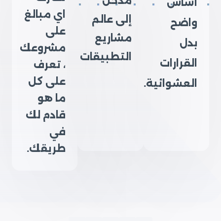
مدخل
أساس
اي مبالغ
إلى عالم
واضح
على
مشاريع
بدل
مشروعك
التطبيقات
القرارات
، تعرف
على كل
العشوائية.
ما هو
قادم لك
في
طريقك.