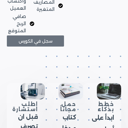
واكتساب
المصاريف
العميل
المتغيرة
صافي
الربح
المتوقع
سجل في الكورس
خطط
حمل
اطلب
بذكاء
مجاناً
استشارة
قبل ان
كتاب
ابدأ على
تصرف