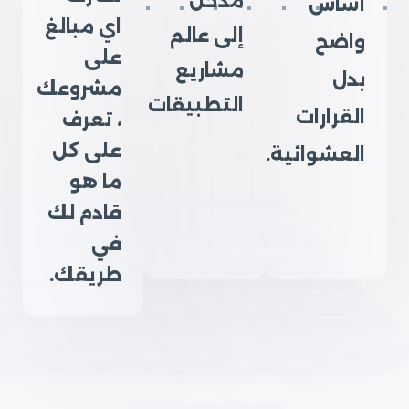
مدخل
أساس
اي مبالغ
إلى عالم
واضح
على
مشاريع
بدل
مشروعك
التطبيقات
القرارات
، تعرف
على كل
العشوائية.
ما هو
قادم لك
في
طريقك.