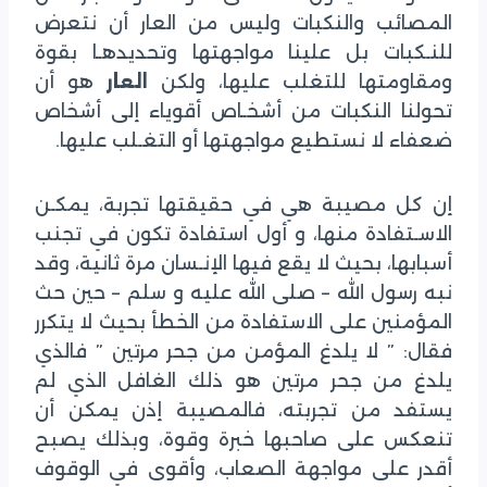
المصائب والنكبات وليس من العار أن نتعرض
للنـكبات بل علينا مواجهتها وتحديدهـا بقوة
ومقاومتها للتغلب عليها، ولكن
العار
هو أن
تحولنا النكبات من أشخـاص أقوياء إلى أشخاص
ضعفاء لا نستطيع مواجهتها أو التغـلب عليها.
إن كل مصيبة هي في حقيقتها تجربة، يمكـن
الاسـتفادة منها، و أول استفادة تكون في تجنب
أسبابها، بحيث لا يقع فيها الإنـسان مرة ثانية، وقد
نبه رسول الله – صلى الله عليه و سلم – حين حث
المؤمنين على الاستفادة من الخطأ بحيث لا يتكرر
فقال: ” لا يلدغ المؤمن من جحر مرتين ” فالذي
يلدغ من جحر مرتين هو ذلك الغافل الذي لم
يستفد من تجربته، فالمصيبة إذن يمكن أن
تنعكس على صاحبها خبرة وقوة، وبذلك يصبح
أقدر على مواجهة الصعاب، وأقوى في الوقوف