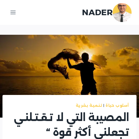
لتجاوز
NADER
لى
لمحتوى
أسلوب حياة
|
تنمية بشرية
المصيبة التي لا تـقـتـلنـي
تجعلني أكثر قوة “