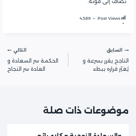
تضاف إلى قوته.
4٬589
Post Views:
تصفّح
السابق
التالي
الناجح يقرر بسرعة و
الحكمة سر السعادة و
المقالات
يُغيِّر قراره ببطء
العادة سر النجاح
موضوعات ذات صلة
♥السعادة الزوجية ♥ كلام رائع