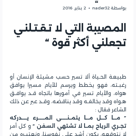
بواسطة
nader32
2 يناير, 2016
المصيبة التي لا تـقـتـلنـي
تجعلني أكثر قوة “
طبيعة الحـياة ألا تسير حسب مشيئة الإنسان أو
رغبـته، فهو يخطط ويرسم للأيام مسيرا يوافق
هواه، والأيام تسير في أمورها باتجاه قـد يوافـق
هـواه وقد يخالفـه وقد يناقضه، وقـد عبر عن ذلك
الشاعر فقال :
” مــا كــل مــا يتمـنــــى المــــرء يـــدركه
تجـري الرياح بمـا لا تشتهي السفن ”
و كل أمر
لا نتوقعه، يكون أشد على نفوسنا، ونعتبـره من