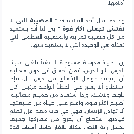
أمامها.
وعندما قال أحد الفلاسفة:
” المصيبة التي لا
تقتلني تجعلي أكثر قوة “
بين لنا أنه يستفيد
من كل مصيبة تمر به، والمصيبة العظمى التي
تقتله هي الوحيدة التي لا يستفيد منها.
إن الحـياة مدرسـة مفتوحـة، لا تفتأ تلقـي عليـنا
الدرس تلـو الدرس، فمن أخفـق في درس فعـليه
أن يتجنب عوامل الإخفـاق في درس تال، فإذا
اسـتطاع ألا يقـع فـي الخطـأ الواحـد مرتيـن، كان
ناجـحا ولاشـك، وإذا استفـاد من جميـع مصائبـه،
أصبـح أكثـر قـوة، وأقـدر علـى حيـاة من طبيعتهـا
ألا تهادن الإنسان، فهي في حرب معه، فإن تعلم
قيادتها استطاع أن يخرج من معاركها جميعا
يحمل راية النصر، مكللا بالغار، حاملا أسباب قوة