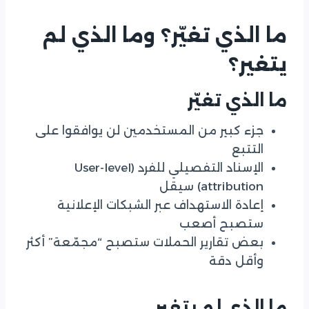
ما الذي تغيّر؟ وما الذي لم
يتغير؟
ما الذي تغيّر
جزء كبير من المستخدمين لن يوافقوا على
التتبع
الإسناد التفصيلي للفرد (User-level
attribution) سيقل
إعادة الاستهداف عبر الشبكات الإعلانية
ستصبح أصعب
بعض تقارير الحملات ستصبح “مجمّعة” أكثر
وأقل دقة
ما الذي لم يتغير