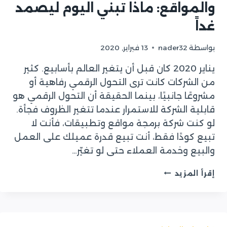
والمواقع: ماذا تبني اليوم ليصمد
الخدمة
بسرعة
غداً
بواسطة
nader32
13 فبراير, 2020
يناير 2020 كان قبل أن يتغير العالم بأسابيع. كثير
من الشركات كانت ترى التحول الرقمي رفاهية أو
مشروعًا جانبيًا، بينما الحقيقة أن التحول الرقمي هو
قابلية الشركة للاستمرار عندما تتغير الظروف فجأة.
لو كنت شركة برمجة مواقع وتطبيقات، فأنت لا
تبيع كودًا فقط، أنت تبيع قدرة عميلك على العمل
والبيع وخدمة العملاء حتى لو تغيّر…
خريطة
إقرأ المزيد
طريق
التحول
الرقمي
2020
لشركات