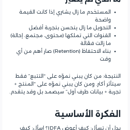
المستخدم ما زال يشتري إذا كانت القيمة
واضحة
التحويل ما زال يتحسن بتجربة أفضل
القنوات التي تملكها (محتوى، مجتمع، إحالة)
ما زالت فعّالة
بناء الاحتفاظ (Retention) صار أهم من أي
وقت
النتيجة: من كان يبني نموّه على “التتبع” فقط
سيتأثر أكثر. ومن كان يبني نموّه على “المنتج +
تجربة + بيانات طرف أول” سيصمد بل وقد يتقدم.
الفكرة الأساسية
بدل أن تسأل: كيف أعوض IDFA؟ اسأل: كيف