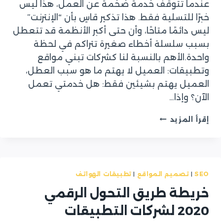
عندما تتوقف خدمة ضخمة عن العمل، هذا ليس
خبرًا للتسلية فقط. هذا تذكير قاسٍ بأن “الإنترنت”
ليس دائمًا متاحًا، وأن حتى أكبر الأنظمة قد تتعطل
بسبب سلسلة أخطاء صغيرة تتراكم في لحظة
واحدة.الأهم بالنسبة لنا كشركات تبني مواقع
وتطبيقات: العميل لا يهتم ما هو سبب العطل،
العميل يهتم بشيئين فقط: هل خدمتي تعمل
الآن؟ وإذا…
درس
إقرأ المزيد
من
انقطاع
فيسبوك:
كيف
نصمم
SEO
|
تصميم المواقع
|
تطبيقات الهواتف
مواقع
وتطبيقات
خريطة طريق التحول الرقمي
تتحمل
2020 لشركات التطبيقات
الأعطال
وتستعيد