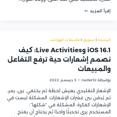
الخصوصية
إقرأ المزيد
تتحول
إلى
ميزة
تنافسية:
تجهيز
البرمجة
|
تسويق
|
تطبيقات الهواتف
تطبيقك
قبل
iOS 16.1 وLive Activities: كيف
موجة
نصمم إشعارات حية ترفع التفاعل
APP
TRACKING
والمبيعات
TRANSPARENCY
بواسطة
nader32
3 ديسمبر, 2022
الإشعار التقليدي يعيش لحظة ثم يختفي. يرن، يمر،
ثم يُدفن بين عشرات الإشعارات. المشكلة ليست في
الإشعارات كفكرة، المشكلة في “شكلها”:
المستخدم يرى تحديثًا واحدًا ثم يحتاج أن يفتح