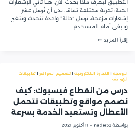
التطبيق ليعرف ماذا يحدث الآن. هنا تأتي الإشعارات
الحية: تجربة مختلفة تمامًا. بدل أن تُرسل عشر
إشعارات مزعجة، ترسل “حالة” واحدة تتحدث وتتغير
وتبقى أمام المستخدم…
IOS
إقرأ المزيد
16.1
وLIVE
ACTIVITIES:
كيف
نصمم
البرمجة
|
التجارة الالكترونية
|
تصميم المواقع
|
تطبيقات
إشعارات
الهواتف
حية
درس من انقطاع فيسبوك: كيف
ترفع
التفاعل
نصمم مواقع وتطبيقات تتحمل
والمبيعات
الأعطال وتستعيد الخدمة بسرعة
بواسطة
nader32
11 أكتوبر, 2021