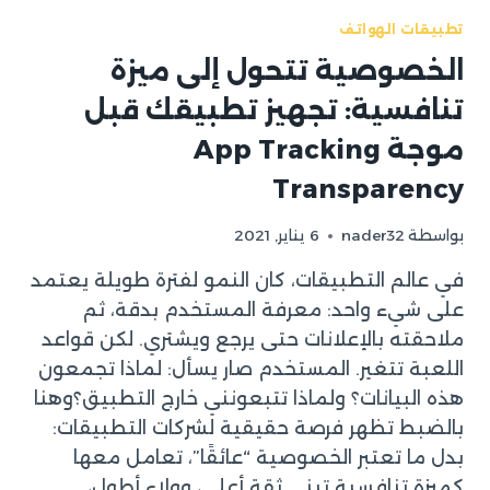
تطبيقات الهواتف
الخصوصية تتحول إلى ميزة
تنافسية: تجهيز تطبيقك قبل
موجة App Tracking
Transparency
بواسطة
nader32
6 يناير, 2021
في عالم التطبيقات، كان النمو لفترة طويلة يعتمد
على شيء واحد: معرفة المستخدم بدقة، ثم
ملاحقته بالإعلانات حتى يرجع ويشتري. لكن قواعد
اللعبة تتغير. المستخدم صار يسأل: لماذا تجمعون
هذه البيانات؟ ولماذا تتبعونني خارج التطبيق؟وهنا
بالضبط تظهر فرصة حقيقية لشركات التطبيقات:
بدل ما تعتبر الخصوصية “عائقًا”، تعامل معها
كميزة تنافسية تبني ثقة أعلى، وولاء أطول،…